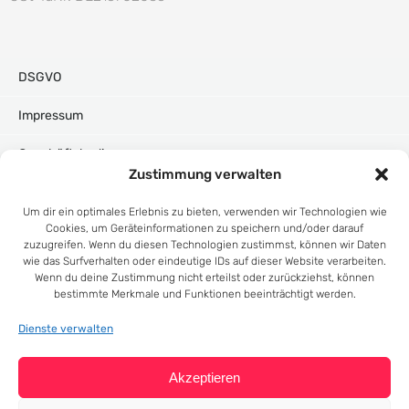
DSGVO
Impressum
Geschäftsbedingungen
Zustimmung verwalten
Cookie-Richtlinie (EU)
Um dir ein optimales Erlebnis zu bieten, verwenden wir Technologien wie
Cookies, um Geräteinformationen zu speichern und/oder darauf
Adresse:
zuzugreifen. Wenn du diesen Technologien zustimmst, können wir Daten
Modular Gestaltung und Technik
wie das Surfverhalten oder eindeutige IDs auf dieser Website verarbeiten.
Wenn du deine Zustimmung nicht erteilst oder zurückziehst, können
Inh.: Dennis Teske
bestimmte Merkmale und Funktionen beeinträchtigt werden.
Oeynhausener Str. 37,
D-32584 Löhne
Dienste verwalten
Akzeptieren