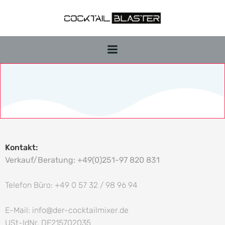
Zum
Inhalt
springen
Kontakt:
Verkauf/Beratung: +49(0)251-97 820 831
Telefon Büro: +49 0 57 32 / 98 96 94
E-Mail: info@der-cocktailmixer.de
USt-IdNr. DE215702035